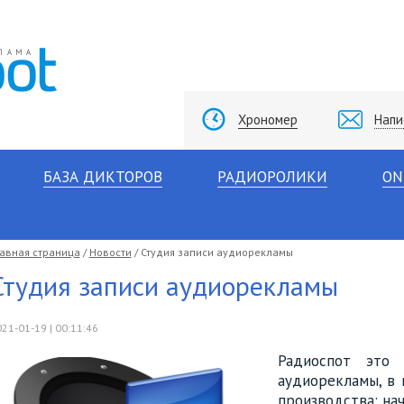
Хрономер
Напи
БАЗА ДИКТОРОВ
РАДИОРОЛИКИ
ON
лавная страница
/
Новости
/ Студия записи аудиорекламы
Студия записи аудиорекламы
21-01-19 | 00:11:46
Радиоспот это 
аудиорекламы, в 
производства: нач