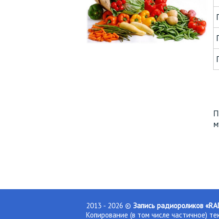
П
м
2013 - 2026 ©
Запись радиороликов «R
Копирование (в том числе частичное) т