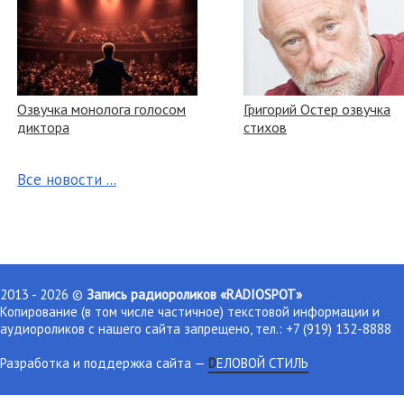
Озвучка монолога голосом
Григорий Остер озвучка
диктора
стихов
Все новости ...
2013 - 2026 ©
Запись радиороликов «RADIOSPOT»
Копирование (в том числе частичное) текстовой информации и
аудиороликов с нашего сайта запрещено, тел.: +7 (919) 132-8888
Разработка и поддержка сайта
—
DЕЛОВОЙ СТИЛЬ