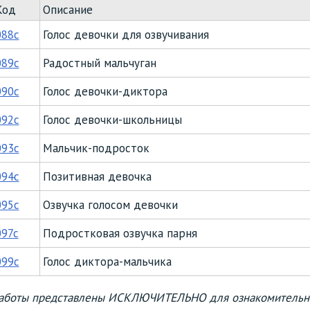
Код
Описание
088c
Голос девочки для озвучивания
089c
Радостный мальчуган
090c
Голос девочки-диктора
092c
Голос девочки-школьницы
093c
Мальчик-подросток
094c
Позитивная девочка
095c
Озвучка голосом девочки
097c
Подростковая озвучка парня
099c
Голос диктора-мальчика
аботы представлены ИСКЛЮЧИТЕЛЬНО для ознакомительно