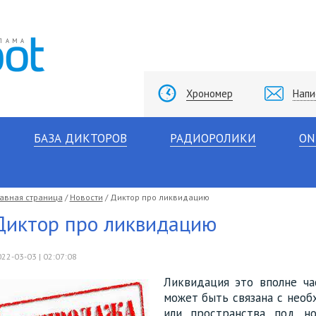
Хрономер
Напи
БАЗА ДИКТОРОВ
РАДИОРОЛИКИ
ON
лавная страница
/
Новости
/ Диктор про ликвидацию
Диктор про ликвидацию
22-03-03 | 02:07:08
Ликвидация это вполне ча
может быть связана с нео
или пространства под но