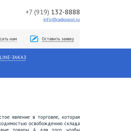
+7
(919)
132-8888
info@radiospot.ru
сать нам
Оставить заявку
LINE-ЗАКАЗ
стое явление в торговле, которая
бходимостью освобождению склада
вые товары. А для того, чтобы