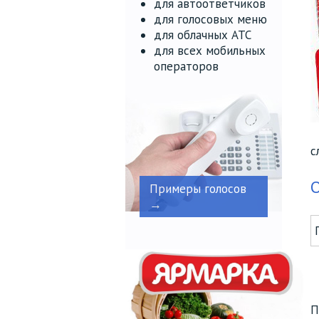
для автоответчиков
для голосовых меню
для облачных АТС
для всех мобильных
операторов
с
О
Примеры голосов
→
П