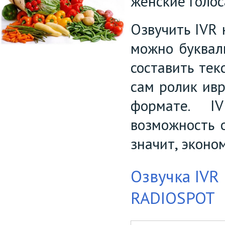
женские голос
Озвучить IVR
можно буквал
составить тек
сам ролик ивр
формате. I
возможность о
значит, эконо
Озвучка IVR
RADIOSPOT