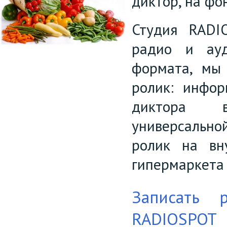
диктор, на ф
Студия RADI
радио и ауд
формата, мы
ролик: инфор
диктора 
универсально
ролик на вн
гипермаркета 
Записать 
RADIOSPOT