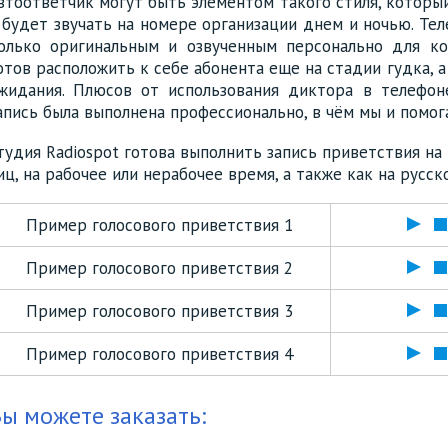
втоответчик могут быть элементом такого стиля, которы
 будет звучать на номере организации днем и ночью. Те
олько оригинальным и озвученным персонально для к
отов расположить к себе абонента еще на стадии гудка, а
жидания. Плюсов от использования диктора в телефоне
апись была выполнена профессионально, в чём мы и помог
тудия Radiospot готова выполнить запись приветствия на
иц, на рабочее или нерабочее время, а также как на русск
Пример голосового приветствия 1
Пример голосового приветствия 2
Пример голосового приветствия 3
Пример голосового приветствия 4
ы можете заказать: