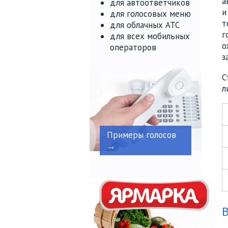
а
для автоответчиков
и
для голосовых меню
т
для облачных АТС
г
для всех мобильных
о
операторов
з
С
л
Примеры голосов
→
В