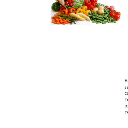
В
з
с
т
о
т