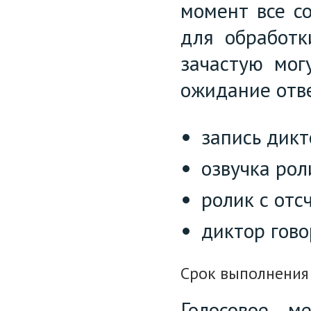
момент все с
для обработк
зачастую мог
ожидание отве
запись дикт
озвучка рол
ролик с от
диктор гово
Срок выполнения 
Голосовое 