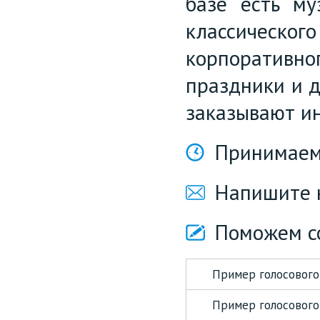
базе есть му
классическ
корпоративног
праздники и д
заказывают и
Принимаем 
Напишите н
Поможем со
Пример голосового
Пример голосового