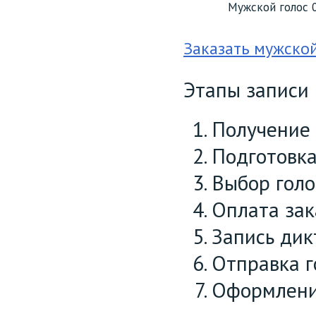
Мужской голос 
Заказать мужской
Этапы записи 
Получение 
Подготовка
Выбор голо
Оплата зак
Запись дик
Отправка г
Оформлени