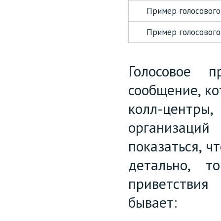
Пример голосового
Пример голосового
Голосовое 
сообщение, ко
колл-центры
организаций
показаться, ч
детально, т
приветствия
бывает: