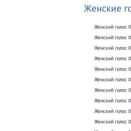
Женские го
Женский голос 
Женский голос 
Женский голос 
Женский голос 
Женский голос 
Женский голос 
Женский голос 
Женский голос 
Женский голос 
Женский голос 