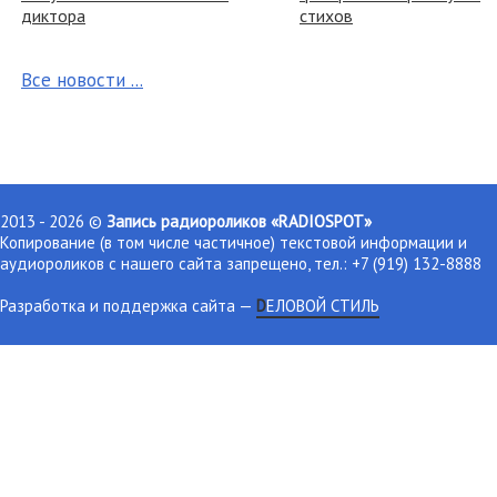
диктора
стихов
Все новости ...
2013 - 2026 ©
Запись радиороликов «RADIOSPOT»
Копирование (в том числе частичное) текстовой информации и
аудиороликов с нашего сайта запрещено, тел.: +7 (919) 132-8888
Разработка и поддержка сайта
—
DЕЛОВОЙ СТИЛЬ