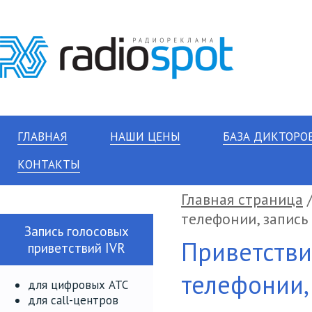
ГЛАВНАЯ
НАШИ ЦЕНЫ
БАЗА ДИКТОРО
КОНТАКТЫ
Главная страница
телефонии, запись
Запись голосовых
Приветстви
приветствий IVR
телефонии,
для цифровых АТС
для call-центров