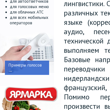
для автоответчиков
лингвистики.
для голосовых меню
различных тек
для облачных АТС
для всех мобильных
языке (корре
операторов
аудио, песе
технической д
выполняем те
Базовые нап
Примеры голосов
переводчик
→
нидерландски
французский
Помимо пер
произвести в