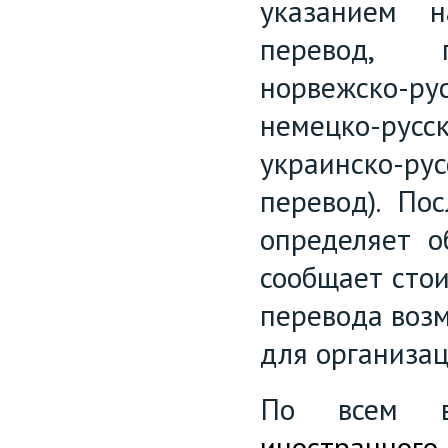
указанием н
перевод, го
норвежско-р
немецко-русс
украинско-рус
перевод). По
определяет о
сообщает стои
перевода возм
для организац
По всем в
иностранного 