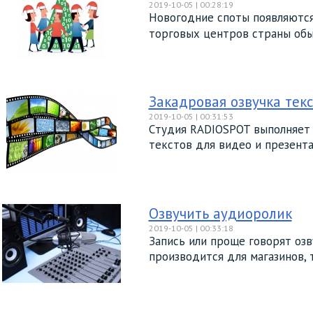
2019-10-05 | 00:28:19
Новогодние споты появляются
торговых центров страны обыч
Закадровая озвучка тек
2019-10-05 | 00:31:53
Cтудия RADIOSPOT выполняет 
текстов для видео и презентац
Озвучить аудиоролик
2019-10-05 | 00:33:18
Запись или проще говорят озв
производится для магазинов, т