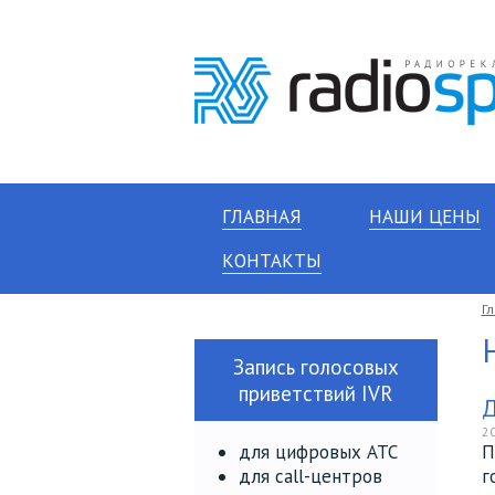
ГЛАВНАЯ
НАШИ ЦЕНЫ
КОНТАКТЫ
Г
Запись голосовых
приветствий IVR
Д
20
для цифровых АТС
П
для call-центров
г