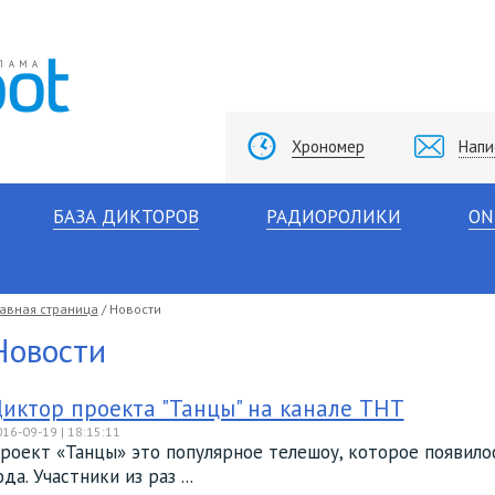
Хрономер
Напи
БАЗА ДИКТОРОВ
РАДИОРОЛИКИ
ON
лавная страница
/ Новости
Новости
иктор проекта "Танцы" на канале ТНТ
16-09-19 | 18:15:11
роект «Танцы» это популярное телешоу, которое появило
ода. Участники из раз ...