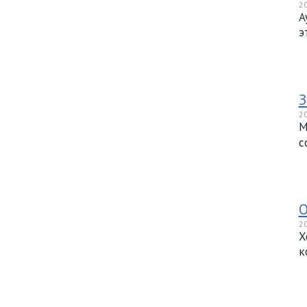
20
А
э
З
20
М
с
О
20
Х
к