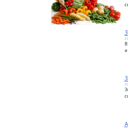
с
З
20
В
и
З
20
З
с
А