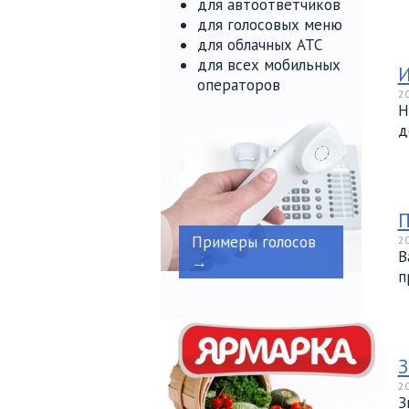
для автоответчиков
для голосовых меню
для облачных АТС
для всех мобильных
И
операторов
20
Н
д
П
Примеры голосов
20
В
→
п
З
20
З