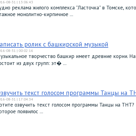
16-08-31 | 13:06:43
удио реклама жилого комплекса "Ласточка" в Томске, кот
тажное монолитно-кирпичное ...
аписать ролик с башкирской музыкой
16-08-31 | 00:02:16
узыкальное творчество башкир имеет древние корни. Н
остоит из двух групп: эт� ...
звучить текст голосом программы Танцы на Т
16-08-31 | 17:04:34
отите озвучить текст голосом программы Танцы на ТНТ? 
оторое появилос ...