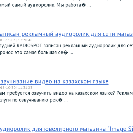
амый-самый аудиоролик. Мы работа� ...
аписан рекламный аудиоролик для сети магази
15-11-03 | 13:28:46
тудией RADIOSPOT записан рекламный аудиоролик для сети
ронос это самая большая се� ...
звучивание видео на казахском языке
15-10-30 | 11:31:23
ам требуется озвучить видео на казахском языке? Рекла
слуги по озвучиванию рек� ...
удиоролик для ювелирного магазина "Image Sil