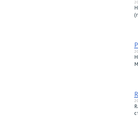
20
Н
(
Р
20
Н
М
R
20
R
с