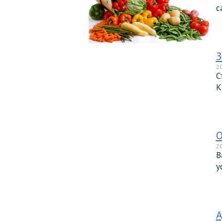
с
З
20
С
К
О
20
В
у
А