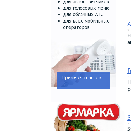
для автоответчиков
для голосовых меню
для облачных АТС
для всех мобильных
А
операторов
20
Н
а
Г
Примеры голосов
20
Н
→
р
S
20
S