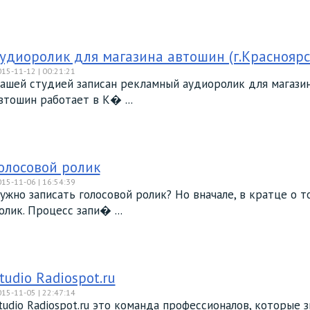
удиоролик для магазина автошин (г.Красноярс
15-11-12 | 00:21:21
ашей студией записан рекламный аудиоролик для магазин
втошин работает в К� ...
олосовой ролик
15-11-06 | 16:54:39
ужно записать голосовой ролик? Но вначале, в кратце о т
олик. Процесс запи� ...
tudio Radiospot.ru
15-11-05 | 22:47:14
tudio Radiospot.ru это команда профессионалов, которые