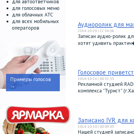
для автоответчиков
для голосовых меню
для облачных АТС
для всех мобильных
Аудиоролик для маг
операторов
2014-10-29 | 22:34:06
Записан аудио-ролик дл
хотят удивить практич�
Голосовое приветст
Примеры голосов
2014-10-24 | 00:32:33
Рекламной студией RADI
→
комплекса "Турист" (г.Ха
Записано IVR для к
2014-10-20 | 00:09:03
Нашей студией записано