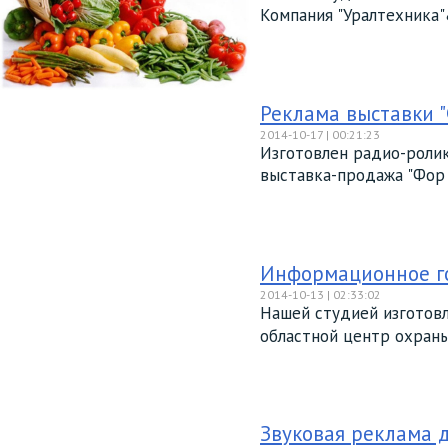
Компания "Уралтехника"&
Реклама выставки "
2014-10-17 | 00:21:23
Изготовлен радио-ролик
выставка-продажа "Фор .
Информационное го
2014-10-13 | 02:33:02
Нашей студией изготовл
oблacтнoй цeнтp oxpaны
Звуковая реклама д