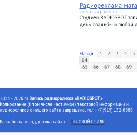
Радиореклама магаз
2015-12-24 | 16:18:10
Студией RADIOSPOT запи
день свадьбы и любой д
Назад
1
2
3
4
5
64
65
66
67
68
69
2013 - 2026 ©
Запись радиороликов «RADIOSPOT»
Копирование (в том числе частичное) текстовой информации и
аудиороликов с нашего сайта запрещено, тел.: +7 (919) 132-8888
Разработка и поддержка сайта
—
DЕЛОВОЙ СТИЛЬ