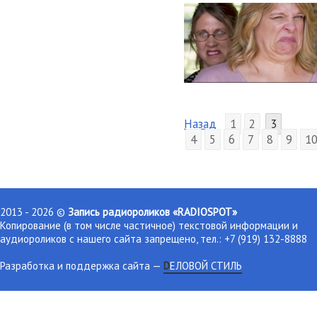
Назад
1
2
3
4
5
6
7
8
9
1
2013 - 2026 ©
Запись радиороликов «RADIOSPOT»
Копирование (в том числе частичное) текстовой информации и
аудиороликов с нашего сайта запрещено, тел.: +7 (919) 132-8888
Разработка и поддержка сайта
—
DЕЛОВОЙ СТИЛЬ